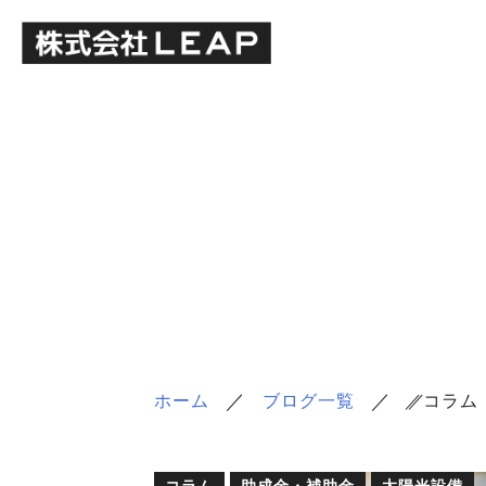
／
／
ホーム
ブログ一覧
／
／
コラム
コラム
助成金・補助金
太陽光設備