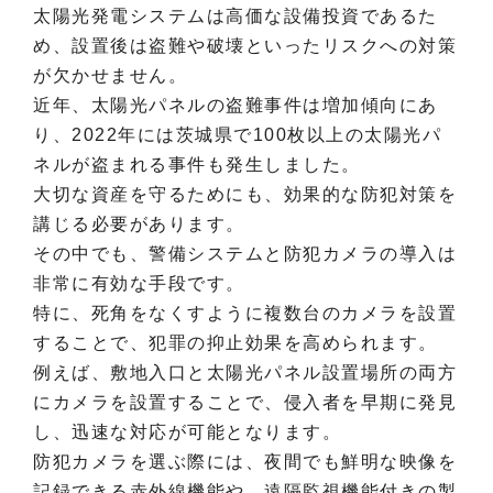
太陽光発電システムは高価な設備投資であるた
め、設置後は盗難や破壊といったリスクへの対策
が欠かせません。
近年、太陽光パネルの盗難事件は増加傾向にあ
り、2022年には茨城県で100枚以上の太陽光パ
ネルが盗まれる事件も発生しました。
大切な資産を守るためにも、効果的な防犯対策を
講じる必要があります。
その中でも、警備システムと防犯カメラの導入は
非常に有効な手段です。
特に、死角をなくすように複数台のカメラを設置
することで、犯罪の抑止効果を高められます。
例えば、敷地入口と太陽光パネル設置場所の両方
にカメラを設置することで、侵入者を早期に発見
し、迅速な対応が可能となります。
防犯カメラを選ぶ際には、夜間でも鮮明な映像を
記録できる赤外線機能や、遠隔監視機能付きの製