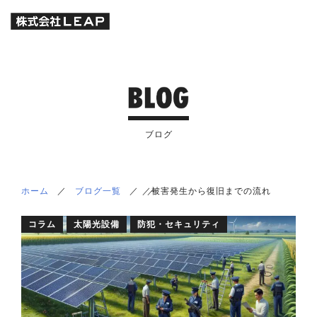
ブログ
ホーム
／
ブログ一覧
／
／
／
被害発生から復旧までの流れ
コラム
太陽光設備
防犯・セキュリティ