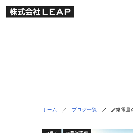
／
／
ホーム
ブログ一覧
／
／
発電量
コラム
太陽光設備