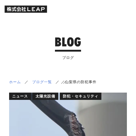
ブログ
ホーム
／
ブログ一覧
／
／
／
山梨県の防犯事件
ニュース
太陽光設備
防犯・セキュリティ