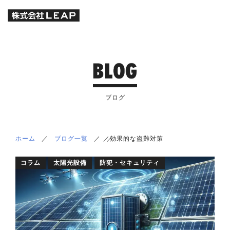
ブログ
ホーム
／
ブログ一覧
／
／
／
効果的な盗難対策
コラム
太陽光設備
防犯・セキュリティ